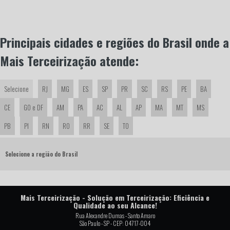
Principais cidades e regiões do Brasil onde a
Mais Terceirização atende:
Selecione
RJ
MG
ES
SP
PR
SC
RS
PE
BA
CE
GO e DF
AM
PA
AC
AL
AP
MA
MT
MS
PB
PI
RN
RO
RR
SE
TO
Selecione a região do Brasil
Mais Terceirização - Solução em Terceirização: Eficiência e
Qualidade ao seu Alcance!
Rua Alexandre Dumas - Santo Amaro
São Paulo - SP - CEP: 04717-004