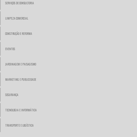
SERVIÇOS DE CONSULTORIA
LIMPEZA COMERCIAL
CONSTRUÇÃO E REFORMA
EVENTOS
JARDINAGEM E PAISAGISMO
MARKETING E PUBLICIDADE
SEGURANÇA
TECNOLOGIA E INFORMÁTICA
TRANSPORTE E LOGÍSTICA