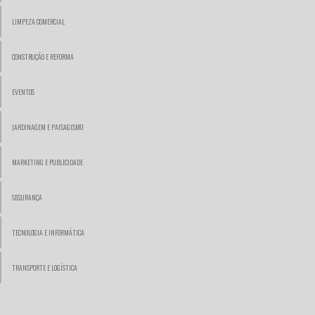
LIMPEZA COMERCIAL
CONSTRUÇÃO E REFORMA
EVENTOS
JARDINAGEM E PAISAGISMO
MARKETING E PUBLICIDADE
SEGURANÇA
TECNOLOGIA E INFORMÁTICA
TRANSPORTE E LOGÍSTICA