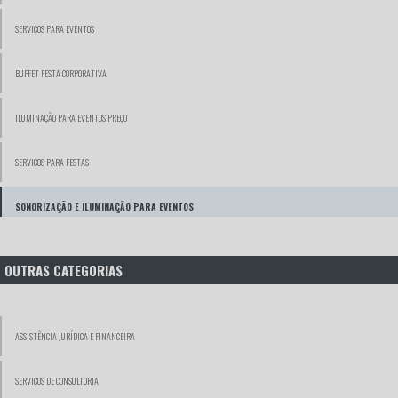
SERVIÇOS PARA EVENTOS
BUFFET FESTA CORPORATIVA
ILUMINAÇÃO PARA EVENTOS PREÇO
SERVICOS PARA FESTAS
SONORIZAÇÃO E ILUMINAÇÃO PARA EVENTOS
SERVIÇO DE BUFFET PARA EVENTOS CORPORATIVOS
OUTRAS CATEGORIAS
SERVIÇO DE FESTAS E EVENTOS
ASSISTÊNCIA JURÍDICA E FINANCEIRA
VIDEÓGRAFOS
SERVIÇOS DE CONSULTORIA