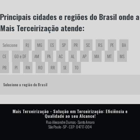
Principais cidades e regiões do Brasil onde a
Mais Terceirização atende:
Selecione
RJ
MG
ES
SP
PR
SC
RS
PE
BA
CE
GO e DF
AM
PA
AC
AL
AP
MA
MT
MS
PB
PI
RN
RO
RR
SE
TO
Selecione a região do Brasil
Mais Terceirização - Solução em Terceirização: Eficiência e
Qualidade ao seu Alcance!
Rua Alexandre Dumas - Santo Amaro
São Paulo - SP - CEP: 04717-004