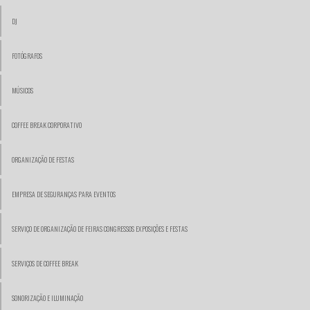
DJ
FOTÓGRAFOS
MÚSICOS
COFFEE BREAK CORPORATIVO
ORGANIZAÇÃO DE FESTAS
EMPRESA DE SEGURANÇAS PARA EVENTOS
SERVIÇO DE ORGANIZAÇÃO DE FEIRAS CONGRESSOS EXPOSIÇÕES E FESTAS
SERVIÇOS DE COFFEE BREAK
SONORIZAÇÃO E ILUMINAÇÃO