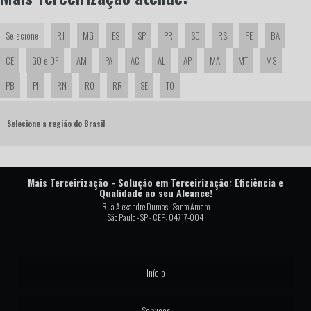
Selecione
RJ
MG
ES
SP
PR
SC
RS
PE
BA
CE
GO e DF
AM
PA
AC
AL
AP
MA
MT
MS
PB
PI
RN
RO
RR
SE
TO
Selecione a região do Brasil
Mais Terceirização - Solução em Terceirização: Eficiência e
Qualidade ao seu Alcance!
Rua Alexandre Dumas - Santo Amaro
São Paulo - SP - CEP: 04717-004
Início
Serviços