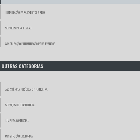
ILUMINAÇÃO PARA EVENTOS PREÇO
SERVICOS PARA FESTAS
SONORIZAÇÃO E ILUMINAÇÃO PARA EVENTOS
SERVIÇO DE BUFFET PARA EVENTOS CORPORATIVOS
OUTRAS CATEGORIAS
SERVIÇO DE FESTAS E EVENTOS
ASSISTÊNCIA JURÍDICA E FINANCEIRA
VIDEÓGRAFOS
SERVIÇOS DE CONSULTORIA
LIMPEZA COMERCIAL
CONSTRUÇÃO E REFORMA