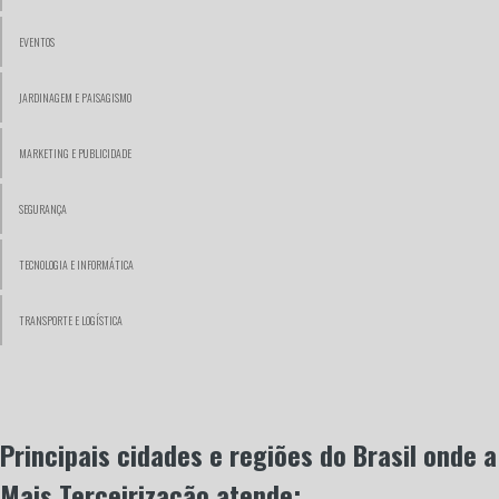
EVENTOS
JARDINAGEM E PAISAGISMO
MARKETING E PUBLICIDADE
SEGURANÇA
TECNOLOGIA E INFORMÁTICA
TRANSPORTE E LOGÍSTICA
Principais cidades e regiões do Brasil onde a
Mais Terceirização atende: