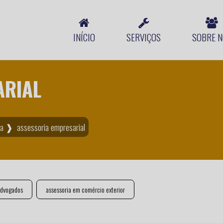
INÍCIO
SERVIÇOS
SOBRE N
ARIAL
ira ❱
assessoria empresarial
dvogados
assessoria em comércio exterior