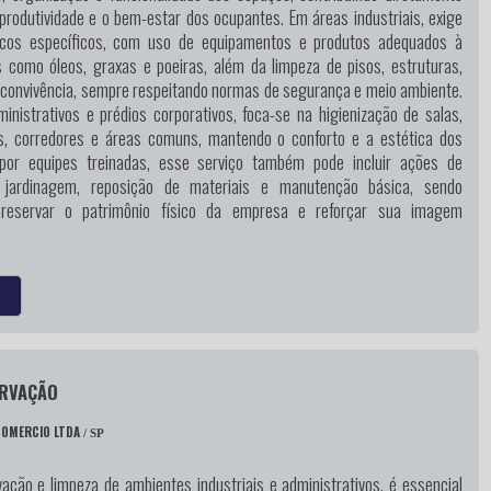
produtividade e o bem-estar dos ocupantes. Em áreas industriais, exige
icos específicos, com uso de equipamentos e produtos adequados à
 como óleos, graxas e poeiras, além da limpeza de pisos, estruturas,
 convivência, sempre respeitando normas de segurança e meio ambiente.
nistrativos e prédios corporativos, foca-se na higienização de salas,
os, corredores e áreas comuns, mantendo o conforto e a estética dos
 por equipes treinadas, esse serviço também pode incluir ações de
 jardinagem, reposição de materiais e manutenção básica, sendo
preservar o patrimônio físico da empresa e reforçar sua imagem
ERVAÇÃO
COMERCIO LTDA
/ SP
ação e limpeza de ambientes industriais e administrativos, é essencial