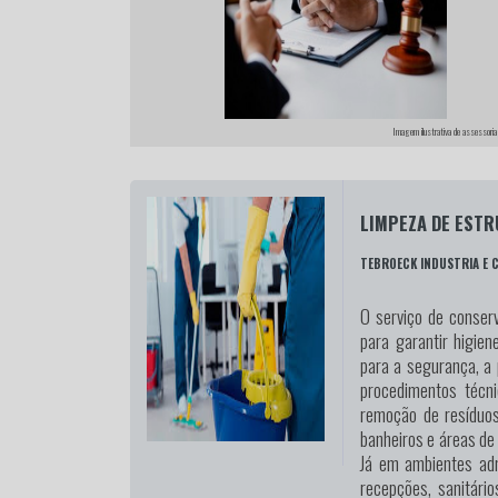
Imagem ilustrativa de assessoria 
LIMPEZA DE ESTR
TEBROECK INDUSTRIA E 
O serviço de conserv
para garantir higien
para a segurança, a 
procedimentos técn
remoção de resíduos
banheiros e áreas de
Já em ambientes admi
recepções, sanitári