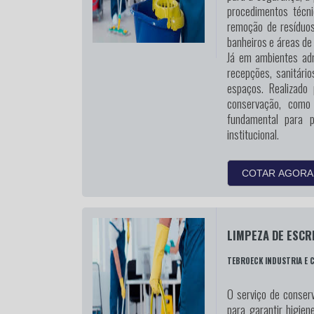
procedimentos técn
remoção de resíduos
banheiros e áreas de
Já em ambientes admi
recepções, sanitári
espaços. Realizado
conservação, como
fundamental para 
institucional.
COTAR AGORA
LIMPEZA DE ESCR
TEBROECK INDUSTRIA E 
O serviço de conserv
para garantir higien