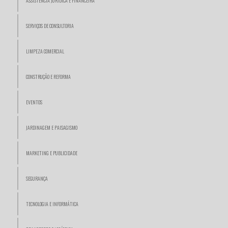
ASSISTÊNCIA JURÍDICA E FINANCEIRA
SERVIÇOS DE CONSULTORIA
LIMPEZA COMERCIAL
CONSTRUÇÃO E REFORMA
EVENTOS
JARDINAGEM E PAISAGISMO
MARKETING E PUBLICIDADE
SEGURANÇA
TECNOLOGIA E INFORMÁTICA