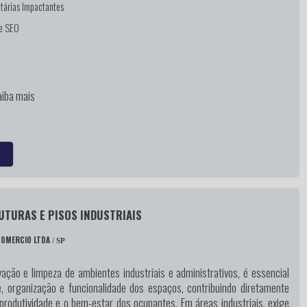
tárias Impactantes
 e SEO
n
aiba mais
UTURAS E PISOS INDUSTRIAIS
COMERCIO LTDA
/ SP
ação e limpeza de ambientes industriais e administrativos, é essencial
e, organização e funcionalidade dos espaços, contribuindo diretamente
produtividade e o bem-estar dos ocupantes. Em áreas industriais, exige