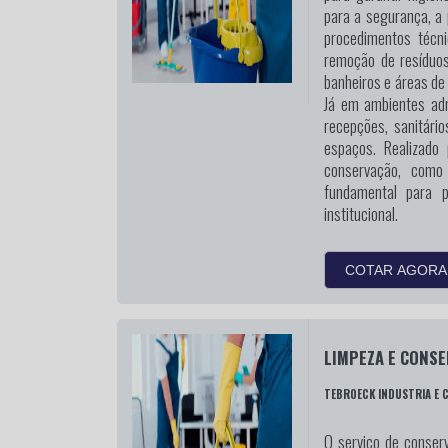
para a segurança, a 
procedimentos técn
remoção de resíduos
banheiros e áreas de
Já em ambientes admi
recepções, sanitári
espaços. Realizado
conservação, como
fundamental para 
institucional.
COTAR AGORA
LIMPEZA E CONS
TEBROECK INDUSTRIA E 
O serviço de conserv