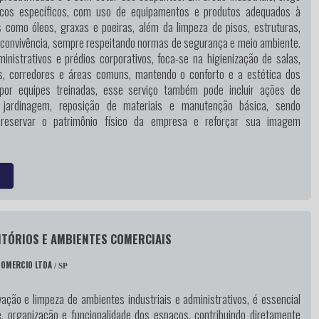
icos específicos, com uso de equipamentos e produtos adequados à
 como óleos, graxas e poeiras, além da limpeza de pisos, estruturas,
 convivência, sempre respeitando normas de segurança e meio ambiente.
nistrativos e prédios corporativos, foca-se na higienização de salas,
os, corredores e áreas comuns, mantendo o conforto e a estética dos
 por equipes treinadas, esse serviço também pode incluir ações de
 jardinagem, reposição de materiais e manutenção básica, sendo
preservar o patrimônio físico da empresa e reforçar sua imagem
ITÓRIOS E AMBIENTES COMERCIAIS
COMERCIO LTDA
/ SP
ação e limpeza de ambientes industriais e administrativos, é essencial
e, organização e funcionalidade dos espaços, contribuindo diretamente