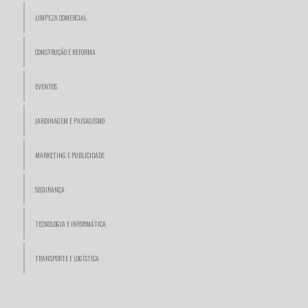
LIMPEZA COMERCIAL
CONSTRUÇÃO E REFORMA
EVENTOS
JARDINAGEM E PAISAGISMO
MARKETING E PUBLICIDADE
SEGURANÇA
TECNOLOGIA E INFORMÁTICA
TRANSPORTE E LOGÍSTICA