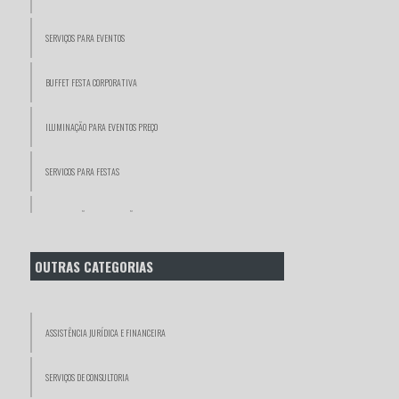
SERVIÇOS PARA EVENTOS
BUFFET FESTA CORPORATIVA
ILUMINAÇÃO PARA EVENTOS PREÇO
SERVICOS PARA FESTAS
SONORIZAÇÃO E ILUMINAÇÃO PARA EVENTOS
SERVIÇO DE BUFFET PARA EVENTOS CORPORATIVOS
OUTRAS CATEGORIAS
SERVIÇO DE FESTAS E EVENTOS
ASSISTÊNCIA JURÍDICA E FINANCEIRA
VIDEÓGRAFOS
SERVIÇOS DE CONSULTORIA