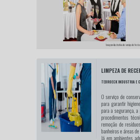
Imagem ilustrativa de serviço de festa
LIMPEZA DE REC
TEBROECK INDUSTRIA E 
O serviço de conserv
para garantir higien
para a segurança, a 
procedimentos técn
remoção de resíduos
banheiros e áreas de
Já em ambientes admi