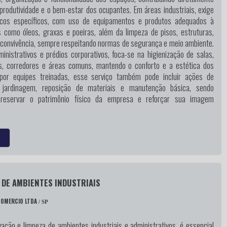
produtividade e o bem-estar dos ocupantes. Em áreas industriais, exige
icos específicos, com uso de equipamentos e produtos adequados à
 como óleos, graxas e poeiras, além da limpeza de pisos, estruturas,
 convivência, sempre respeitando normas de segurança e meio ambiente.
nistrativos e prédios corporativos, foca-se na higienização de salas,
os, corredores e áreas comuns, mantendo o conforto e a estética dos
 por equipes treinadas, esse serviço também pode incluir ações de
 jardinagem, reposição de materiais e manutenção básica, sendo
preservar o patrimônio físico da empresa e reforçar sua imagem
 DE AMBIENTES INDUSTRIAIS
COMERCIO LTDA
/ SP
ação e limpeza de ambientes industriais e administrativos, é essencial