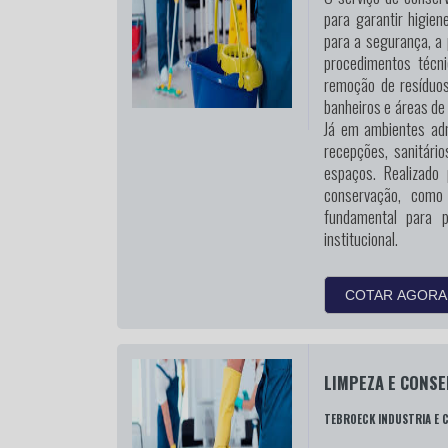
para garantir higien
para a segurança, a 
procedimentos técn
remoção de resíduos
banheiros e áreas de
Já em ambientes admi
recepções, sanitári
espaços. Realizado
conservação, como
fundamental para 
institucional.
COTAR AGORA
LIMPEZA E CONS
TEBROECK INDUSTRIA E 