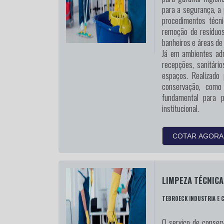
para a segurança, a 
procedimentos técn
remoção de resíduos
banheiros e áreas de
Já em ambientes admi
recepções, sanitári
espaços. Realizado
conservação, como
fundamental para 
institucional.
COTAR AGORA
LIMPEZA TÉCNICA
TEBROECK INDUSTRIA E 
O serviço de conserv