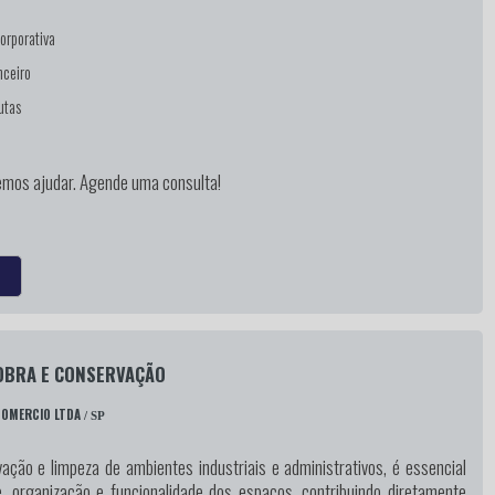
orporativa
nceiro
utas
mos ajudar. Agende uma consulta!
 OBRA E CONSERVAÇÃO
COMERCIO LTDA
/ SP
ação e limpeza de ambientes industriais e administrativos, é essencial
e, organização e funcionalidade dos espaços, contribuindo diretamente