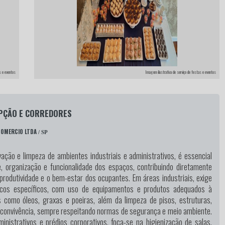
s e eventos
Imagem ilustrativa de serviço de festas e eventos
EPÇÃO E CORREDORES
COMERCIO LTDA
/ SP
ação e limpeza de ambientes industriais e administrativos, é essencial
e, organização e funcionalidade dos espaços, contribuindo diretamente
produtividade e o bem-estar dos ocupantes. Em áreas industriais, exige
icos específicos, com uso de equipamentos e produtos adequados à
 como óleos, graxas e poeiras, além da limpeza de pisos, estruturas,
 convivência, sempre respeitando normas de segurança e meio ambiente.
nistrativos e prédios corporativos, foca-se na higienização de salas,