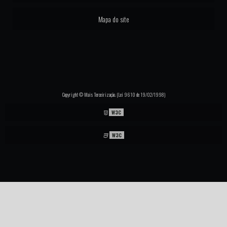
Mapa do site
Copyright © Mais Terceirização. (Lei 9610 de 19/02/1998)
W3C
W3C