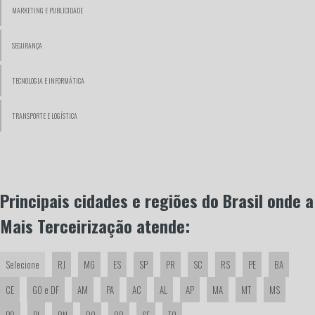
MARKETING E PUBLICIDADE
SEGURANÇA
TECNOLOGIA E INFORMÁTICA
TRANSPORTE E LOGÍSTICA
Principais cidades e regiões do Brasil onde a
Mais Terceirização atende:
Selecione
RJ
MG
ES
SP
PR
SC
RS
PE
BA
CE
GO e DF
AM
PA
AC
AL
AP
MA
MT
MS
PB
PI
RN
RO
RR
SE
TO